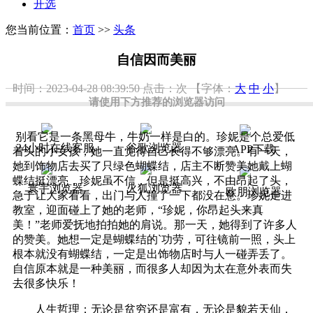
开选
您当前位置：
首页
>>
头条
自信因而美丽
时间：2023-04-28 08:39:50
点击：
次
【字体：
大
中
小
】
请使用下方推荐的浏览器访问
别看它是一条黑母牛，牛奶一样是白的。珍妮是个总爱低
24小时在线客服
谷歌浏览器
APP下载
着头的小女孩，她一直觉得自己长得不够漂亮。有一天，
她到饰物店去买了只绿色蝴蝶结，店主不断赞美她戴上蝴
蝶结挺漂亮，珍妮虽不信，但是挺高兴，不由昂起了头，
寰宇浏览器
火狐浏览器
欧朋浏览器
急于让大家看看，出门与人撞了一下都没在意。珍妮走进
教室，迎面碰上了她的老师，“珍妮，你昂起头来真
美！”老师爱抚地拍拍她的肩说。那一天，她得到了许多人
的赞美。她想一定是蝴蝶结的`功劳，可往镜前一照，头上
根本就没有蝴蝶结，一定是出饰物店时与人一碰弄丢了。
自信原本就是一种美丽，而很多人却因为太在意外表而失
去很多快乐！
人生哲理：无论是贫穷还是富有，无论是貌若天仙，