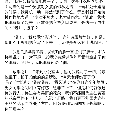
念。”我把纸条慢慢地展开了，天啊！这是什么呀？纸条上
面写着的是一个男孩对女孩的仰慕之情。正当我处于尴尬
的时候，我灵机一动，突然想到了什么。于是我就开始装
模作样地念道：“少壮不努力，老大徒伤悲。”随后，我就
把纸条折了起来，正准备把它放入口袋里。旁边一个男生
问：“老师，没了？”
“没了。”我郑重地告诉他，“这句诗虽然简短，但是T
却那么工整地把它写了下来，可见他是多么有上进心啊。”
我朝T那里看了看，发现T的脸一直红到了脖子。我又
接着说：“T，对不起，老师没有经过你的同意就拿走了你
的纸条。”然后，我把纸条还给了他。
放学之后，T来到办公室里，他向我说明了一切。我叫
他坐下，拍了拍他的的肩膀说：“今天老师伤害了你
吗？”他忙说：“没有没有。”我又说：“在你们这个年龄段，
男女同学之间相互有好感，这非常正常。但是我们就像赶
路的行人，路边会有美丽的花朵，我们不能因为这些美丽
的花朵而停下了脚步，忘记了赶路；我们更不能因为这些
美丽的花朵而迷失了方向。因为我们以后的路还长着呢，
你知道吗？”