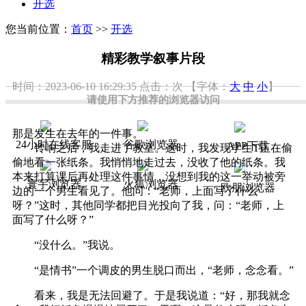
开选
您当前位置：
首页
>>
开选
精彩教学叙事片段
时间：2023-06-10 16:29:35
点击：
次
【字体：
大
中
小
】
请使用下方推荐的浏览器访问
那是发生在去年的一件事。
24小时在线客服
谷歌浏览器
APP下载
铃响之后，我走进了教室。这时，我发现学生T正在偷
偷地看一张纸条。我悄悄地走过去，没收了他的纸条。我
本来打算课后再处理这件事情，没想到我的这一举动被旁
寰宇浏览器
火狐浏览器
欧朋浏览器
边的一个男生看见了。他问：“老师，上面写了什么
呀？”这时，其他同学都把目光投向了我，问：“老师，上
面写了什么呀？”
“没什么。”我说。
“是情书”一个调皮的男生脱口而出，“老师，念念看。”
看来，我是无法回避了。于是我说道：“好，那我就念